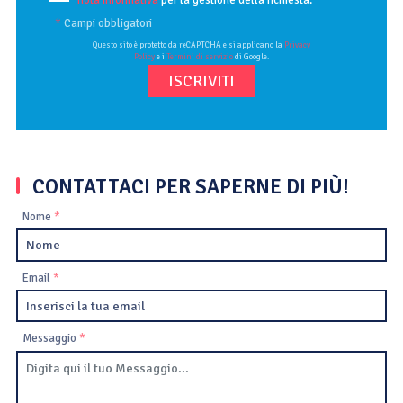
*
Campi obbligatori
Questo sito è protetto da reCAPTCHA e si applicano la
Privacy
Policy
e i
Termini di servizio
di Google.
CONTATTACI PER SAPERNE DI PIÙ!
Nome
*
Email
*
Messaggio
*