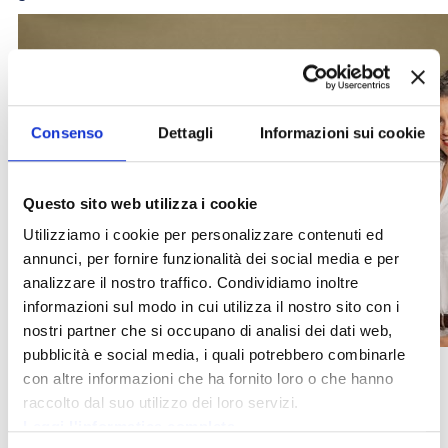
Consenso
Dettagli
Informazioni sui cookie
Questo sito web utilizza i cookie
Utilizziamo i cookie per personalizzare contenuti ed
annunci, per fornire funzionalità dei social media e per
analizzare il nostro traffico. Condividiamo inoltre
informazioni sul modo in cui utilizza il nostro sito con i
nostri partner che si occupano di analisi dei dati web,
pubblicità e social media, i quali potrebbero combinarle
con altre informazioni che ha fornito loro o che hanno
MUSICA DI ELODEA
raccolto dal suo utilizzo dei loro servizi.
Leggi l'informatica completa
Note di Elodea, duo voce e piano.