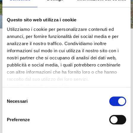
Questo sito web utilizza i cookie
Utilizziamo i cookie per personalizzare contenuti ed
annunci, per fornire funzionalità dei social media e per
analizzare il nostro traffico. Condividiamo inoltre
informazioni sul modo in cui utilizza il nostro sito con i
nostri partner che si occupano di analisi dei dati web,
SEMPRE INFORMATO
pubblicità e social media, i quali potrebbero combinarle
con altre informazioni che ha fornito loro o che hanno
SUL MEGLIO DA
raccolto dal suo utilizzo dei loro servizi.
Leggi l'informatica completa
PONTEDILEGNO-
Selezione
Necessari
del
TONALE
consenso
Preferenze
Iscriviti alla newsletter, indicaci le tue
preferenze e riceverai solo i contenuti che ti