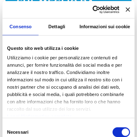
SUL MEGLIO DA
PONTEDILEGNO-
Consenso
Dettagli
Informazioni sui cookie
TONALE
Iscriviti alla newsletter, indicaci le tue
Questo sito web utilizza i cookie
preferenze e riceverai solo i contenuti che ti
Utilizziamo i cookie per personalizzare contenuti ed
piacciono
annunci, per fornire funzionalità dei social media e per
analizzare il nostro traffico. Condividiamo inoltre
informazioni sul modo in cui utilizza il nostro sito con i
nostri partner che si occupano di analisi dei dati web,
pubblicità e social media, i quali potrebbero combinarle
con altre informazioni che ha fornito loro o che hanno
Acconsento al trattamento dei miei dati secondo la
nota informativa
per la gestione della richiesta.
*
raccolto dal suo utilizzo dei loro servizi.
Leggi l'informatica completa
*
Campi obbligatori
Questo sito è protetto da reCAPTCHA e si applicano la
Privacy
Selezione
Policy
e i
Termini di servizio
di Google.
Necessari
del