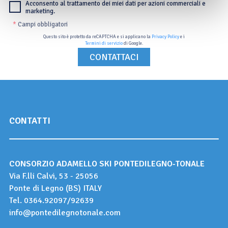
Acconsento al trattamento dei miei dati per azioni commerciali e
marketing.
*
Campi obbligatori
Questo sito è protetto da reCAPTCHA e si applicano la
Privacy Policy
e i
Termini di servizio
di Google.
CONTATTI
CONSORZIO ADAMELLO SKI PONTEDILEGNO-TONALE
Via F.lli Calvi, 53 - 25056
Ponte di Legno (BS) ITALY
Tel.
0364.92097
/
92639
info@pontedilegnotonale.com