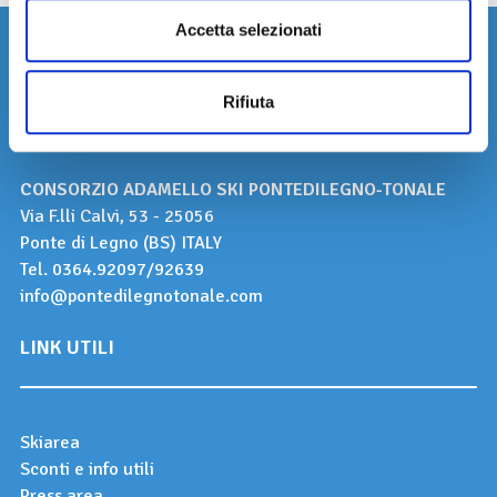
Accetta selezionati
CONTATTI
Rifiuta
CONSORZIO ADAMELLO SKI PONTEDILEGNO-TONALE
Via F.lli Calvi, 53 - 25056
Ponte di Legno (BS) ITALY
Tel.
0364.92097
/
92639
info@pontedilegnotonale.com
LINK UTILI
Skiarea
Sconti e info utili
Press area