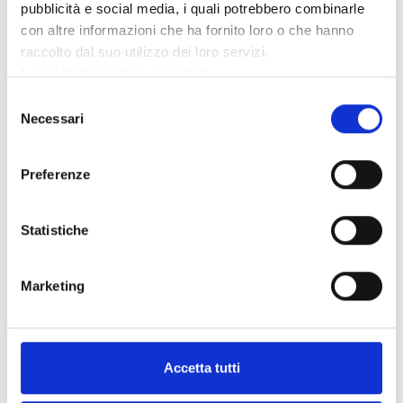
pubblicità e social media, i quali potrebbero combinarle
TONALE
con altre informazioni che ha fornito loro o che hanno
raccolto dal suo utilizzo dei loro servizi.
Iscriviti alla newsletter, indicaci le tue
Leggi l'informatica completa
preferenze e riceverai solo i contenuti che ti
Selezione
piacciono
Necessari
del
consenso
Preferenze
Statistiche
Acconsento al trattamento dei miei dati secondo la
nota informativa
per la gestione della richiesta.
*
*
Campi obbligatori
Marketing
Questo sito è protetto da reCAPTCHA e si applicano la
Privacy
Policy
e i
Termini di servizio
di Google.
Accetta tutti