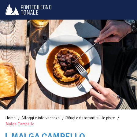
Home
Alloggi e info vacanze
Rifugi e ristoranti sulle piste
Malga Campello
MALGA CAMPELLO