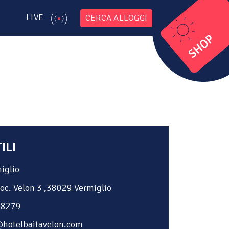
LIVE
CERCA ALLOGGI
ILI
iglio
oc. Velon 3 ,38029 Vermiglio
58279
@hotelbaitavelon.com