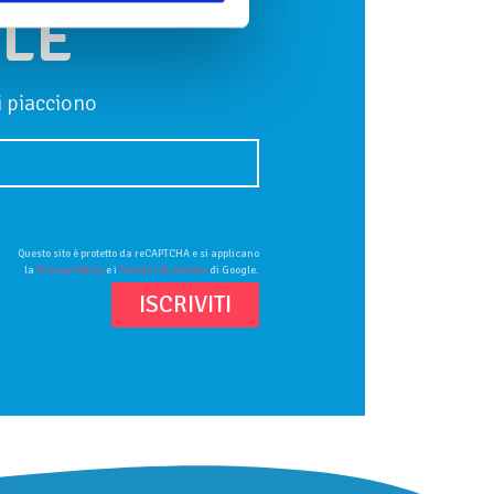
LE
ti piacciono
Questo sito è protetto da reCAPTCHA e si applicano
la
Privacy Policy
e i
Termini di servizio
di Google.