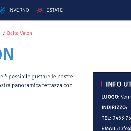
INVERNO
ESTATE
i
Baita Velon
ON
e è possibile gustare le nostre
INFO UT
 nostra panoramica terrazza con
LUOGO:
Verm
INDIRIZZO:
L
TEL:
0463 7
EMAIL:
info